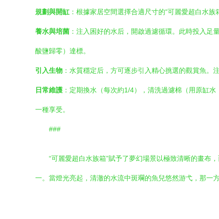
規劃與開缸
：根據家居空間選擇合適尺寸的“可麗愛超白水族
養水與培菌
：注入困好的水后，開啟過濾循環。此時投入足量
酸鹽歸零）達標。
引入生物
：水質穩定后，方可逐步引入精心挑選的觀賞魚。
日常維護
：定期換水（每次約1/4），清洗過濾棉（用原缸
一種享受。
###
“可麗愛超白水族箱”賦予了夢幻場景以極致清晰的畫布
一。當燈光亮起，清澈的水流中斑斕的魚兒悠然游弋，那一方