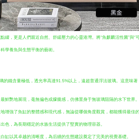
點綴，更是人們親近自然、舒緩壓力的心靈港灣。將“魚麒麟活性菌”與“
乎科學養魚與生態平衡的藝術。
璃的鐵含量極低，透光率高達91.5%以上，遠超普通浮法玻璃。這意味著
、最鮮艷地展現，毫無偏色或朦朧感，仿佛置身于無玻璃阻隔的水下世界
大地增強了魚缸的整體感和現代感，無論從哪個角度觀賞，都能獲得最佳
樣出色，為長期穩定的水族生活提供了堅實的物理容器。
超白缸以其卓越的清晰度，為后續的生態建設奠定了完美的視覺基礎。