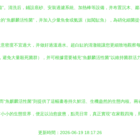
箱”。清洗后，鋪設底砂、安裝過濾系統、加熱棒等設備，并布置沉木、
的“魚麒麟活性菌”，并加入少量魚食或氨源（如闖缸魚），為硝化細菌提供
注意密度不宜過大，并做好過溫過水。超白缸的清澈能讓您更細致地觀察
水，避免大量殺死菌群），并可根據需要補充“魚麒麟活性菌”以維持菌群
，而“魚麒麟活性菌”則提供了這幅畫卷持久鮮活、生機盎然的生態內核。
小小的生態世界，便足以治愈疲憊，點亮日常，真正實現“在家觀四海，
更新時間：2026-06-19 18:17:26