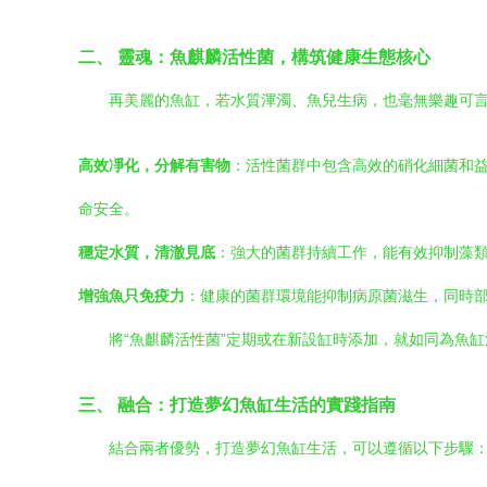
二、 靈魂：魚麒麟活性菌，構筑健康生態核心
再美麗的魚缸，若水質渾濁、魚兒生病，也毫無樂趣可言
高效凈化，分解有害物
：活性菌群中包含高效的硝化細菌和益
命安全。
穩定水質，清澈見底
：強大的菌群持續工作，能有效抑制藻
增強魚只免疫力
：健康的菌群環境能抑制病原菌滋生，同時
將“魚麒麟活性菌”定期或在新設缸時添加，就如同為魚缸
三、 融合：打造夢幻魚缸生活的實踐指南
結合兩者優勢，打造夢幻魚缸生活，可以遵循以下步驟