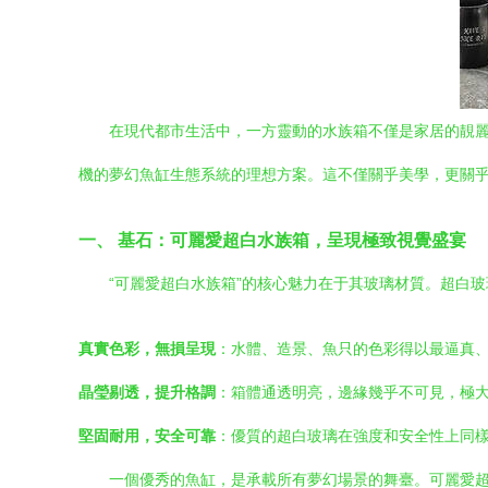
在現代都市生活中，一方靈動的水族箱不僅是家居的靚麗
機的夢幻魚缸生態系統的理想方案。這不僅關乎美學，更關
一、 基石：可麗愛超白水族箱，呈現極致視覺盛宴
“可麗愛超白水族箱”的核心魅力在于其玻璃材質。超白玻
真實色彩，無損呈現
：水體、造景、魚只的色彩得以最逼真
晶瑩剔透，提升格調
：箱體通透明亮，邊緣幾乎不可見，極
堅固耐用，安全可靠
：優質的超白玻璃在強度和安全性上同
一個優秀的魚缸，是承載所有夢幻場景的舞臺。可麗愛