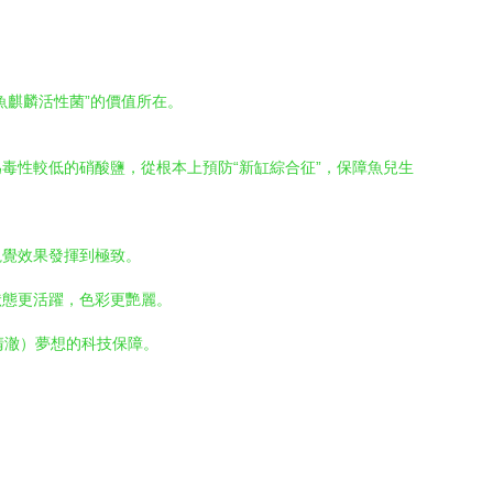
魚麒麟活性菌”的價值所在。
毒性較低的硝酸鹽，從根本上預防“新缸綜合征”，保障魚兒生
視覺效果發揮到極致。
狀態更活躍，色彩更艷麗。
清澈）夢想的科技保障。