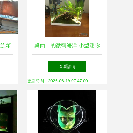
水族箱
桌面上的微觀海洋 小型迷你
業解決
LOED生態創意魚缸選購與造
查看詳情
景指南
更新時間：2026-06-19 07:47:00