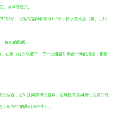
巖石、水草等造景。
“食物”。此過程需耐心等待1-2周，待水質檢測（氨、亞硝
每一條魚的狀態。
活力。在超白缸的映襯下，每一次維護后煥然一新的清澈，都是
兩者的結合，是科技與美學的聯姻，是理性養魚與感性觀賞的統
咫尺享自然”的夢幻魚缸生活。