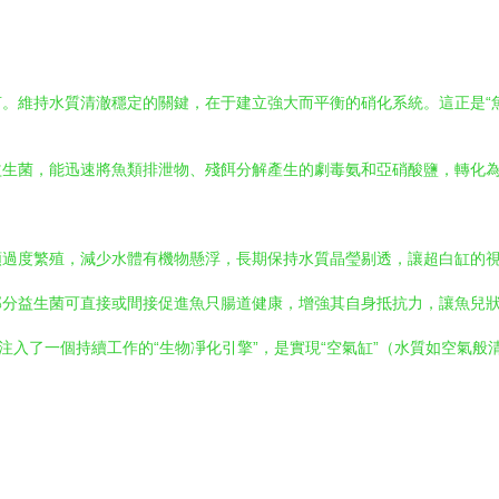
。維持水質清澈穩定的關鍵，在于建立強大而平衡的硝化系統。這正是“
生菌，能迅速將魚類排泄物、殘餌分解產生的劇毒氨和亞硝酸鹽，轉化為
類過度繁殖，減少水體有機物懸浮，長期保持水質晶瑩剔透，讓超白缸的
部分益生菌可直接或間接促進魚只腸道健康，增強其自身抵抗力，讓魚兒
注入了一個持續工作的“生物凈化引擎”，是實現“空氣缸”（水質如空氣般
：